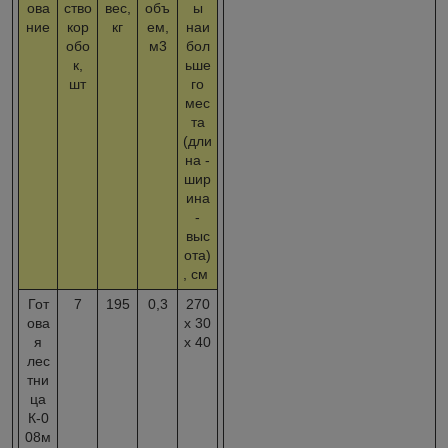
ова
ство
вес,
объ
ы
ние
кор
кг
ем,
наи
обо
м3
бол
к,
ьше
шт
го
мес
та
(дли
на -
шир
ина
-
выс
ота)
, см
Гот
7
195
0,3
270
ова
x 30
я
x 40
лес
тни
ца
К-0
08м