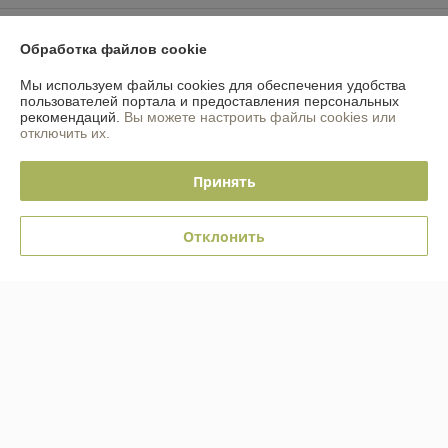
Доставка и оплата
Обработка файлов cookie
График работы
Мы используем файлы cookies для обеспечения удобства
пользователей портала и предоставления персональных
рекомендаций.
Вы можете настроить файлы cookies или
Полная версия сайта
отключить их.
Политика обработки cookies
Принять
Сайт создан на платформе Deal.by
Отклонить
Информация для покупателя
Индивидуальный предприниматель:
ИП Ананич Павел Владимирович
220116 г.Минск, ул.Алибегова 34, кв.107
Регистрационный номер ЕГР: 192974765