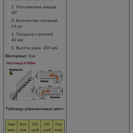
Угол наклона марша
45°
Количество ступеней:
14 шт
Толщина ступеней:
40 мм
Высота шага: 200 мм
Материал:
Бук
Таблица упаковочных мест
Наи
Кол
Об
Об
Раз
мен
иче
щий
щий
мер