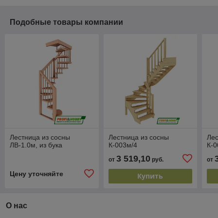
Подобные товары компании
Лестница из сосны
Лестница из сосны
Лес
ЛВ-1.0м, из бука
К-003м/4
К-0
3 519,10
от
руб.
от
Цену уточняйте
Купить
О нас