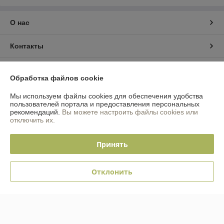
О нас
Контакты
Доставка и оплата
Обработка файлов cookie
График работы
Мы используем файлы cookies для обеспечения удобства
пользователей портала и предоставления персональных
рекомендаций.
Вы можете настроить файлы cookies или
Полная версия сайта
отключить их.
Политика обработки cookies
Принять
Сайт создан на платформе Deal.by
Отклонить