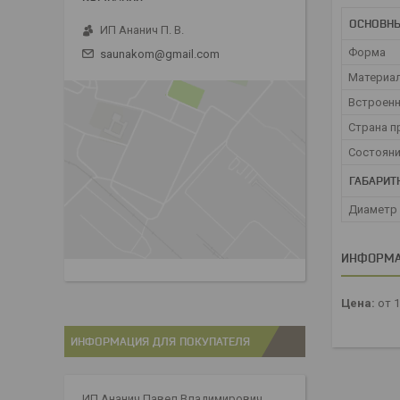
ОСНОВНЫ
ИП Ананич П. В.
Форма
saunakom@gmail.com
Материа
Встроенн
Страна п
Состоян
ГАБАРИТ
Диаметр
ИНФОРМА
Цена:
от 1
ИНФОРМАЦИЯ ДЛЯ ПОКУПАТЕЛЯ
ИП Ананич Павел Владимирович