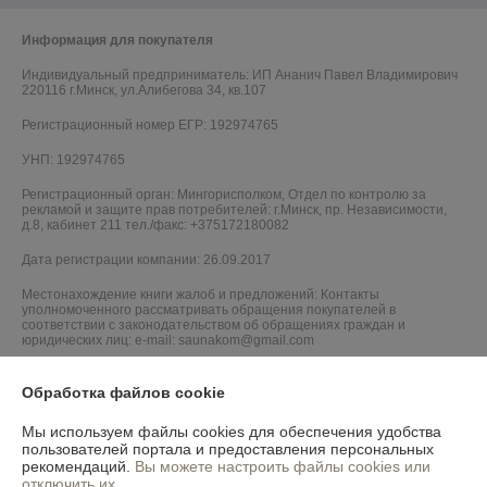
Информация для покупателя
Индивидуальный предприниматель:
ИП Ананич Павел Владимирович
220116 г.Минск, ул.Алибегова 34, кв.107
Регистрационный номер ЕГР: 192974765
УНП: 192974765
Регистрационный орган: Мингорисполком, Отдел по контролю за
рекламой и защите прав потребителей: г.Минск, пр. Независимости,
д.8, кабинет 211 тел./факс: +375172180082
Дата регистрации компании: 26.09.2017
Местонахождение книги жалоб и предложений: Контакты
уполномоченного рассматривать обращения покупателей в
соответствии с законодательством об обращениях граждан и
юридических лиц: e-mail: saunakom@gmail.com
Обработка файлов cookie
Мы используем файлы cookies для обеспечения удобства
пользователей портала и предоставления персональных
рекомендаций.
Вы можете настроить файлы cookies или
отключить их.