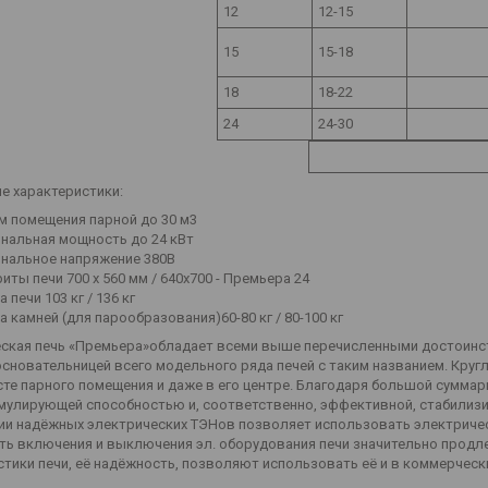
12
12-15
15
15-18
18
18-22
24
24-30
ие характеристики:
м помещения парной до 30 м3
нальная мощность до 24 кВт
нальное напряжение 380В
иты печи 700 х 560 мм / 640х700 - Премьера 24
 печи 103 кг / 136 кг
а камней (для парообразования)60-80 кг / 80-100 кг
ская печь «Премьера»обладает всеми выше перечисленными достоинств
основательницей всего модельного ряда печей с таким названием. Круг
те парного помещения и даже в его центре. Благодаря большой суммар
мулирующей способностью и, соответственно, эффективной, стабилиз
ии надёжных электрических ТЭНов позволяет использовать электричес
ть включения и выключения эл. оборудования печи значительно продл
стики печи, её надёжность, позволяют использовать её и в коммерчески