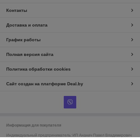
Контакты
Доставка и оплата
График работы
Полная версия сайта
Политика обработки cookies
Сайт создан на платформе Deal.by
Информация для покупателя
Индивидуальный предприниматель:
ИП Ананич Павел Владимирович
220116 г.Минск, ул.Алибегова 34, кв.107