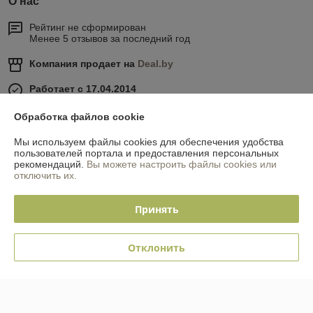
О нас
Рейтинг не сформирован
Менее 5 отзывов за последний год
Компания продает на
Deal.by
Работает с 17.04.2014
г. Минск
Обработка файлов cookie
ул. Кольцова, дом 48, Минск, Беларусь
Мы используем файлы cookies для обеспечения удобства
Контакты
пользователей портала и предоставления персональных
рекомендаций.
Вы можете настроить файлы cookies или
отключить их.
Показать весь график работы
Сегодня выходной
Принять
Отзывы о магазине
Отклонить
У компании пока нет отзывов, добавьте первый
О нас