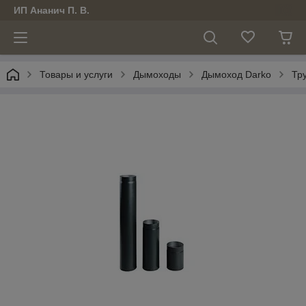
ИП Ананич П. В.
Товары и услуги
Дымоходы
Дымоход Darko
Тр