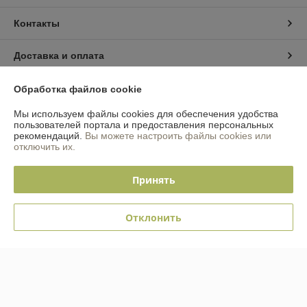
Контакты
Доставка и оплата
График работы
Обработка файлов cookie
Мы используем файлы cookies для обеспечения удобства
Полная версия сайта
пользователей портала и предоставления персональных
рекомендаций.
Вы можете настроить файлы cookies или
отключить их.
Политика обработки cookies
Принять
Сайт создан на платформе Deal.by
Отклонить
Информация для покупателя
Индивидуальный предприниматель:
ИП Ананич Павел Владимирович