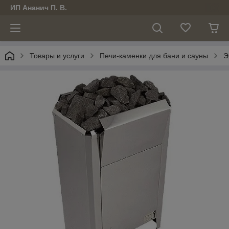
ИП Ананич П. В.
Товары и услуги
Печи-каменки для бани и сауны
Э