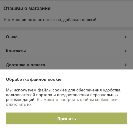
Отзывы о магазине
У компании пока нет отзывов, добавьте первый
О нас
Контакты
Доставка и оплата
График работы
Обработка файлов cookie
Мы используем файлы cookies для обеспечения удобства
Полная версия сайта
пользователей портала и предоставления персональных
рекомендаций.
Вы можете настроить файлы cookies или
отключить их.
Политика обработки cookies
Принять
Сайт создан на платформе Deal.by