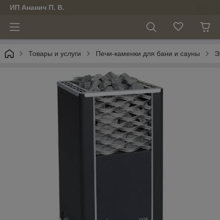
ИП Ананич П. В.
Товары и услуги
Печи-каменки для бани и сауны
Э