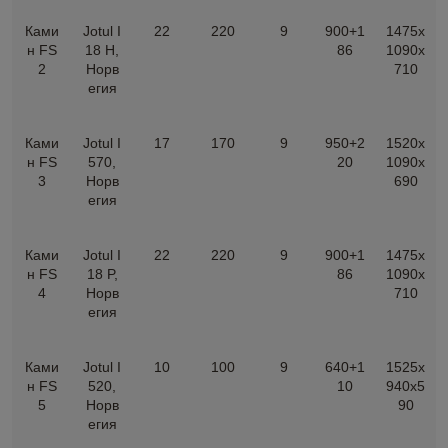
Ками
Jotul I
22
220
9
900+1
1475х
н FS
18 H,
86
1090х
2
Норв
710
егия
Ками
Jotul I
17
170
9
950+2
1520х
н FS
570,
20
1090х
3
Норв
690
егия
Ками
Jotul I
22
220
9
900+1
1475х
н FS
18 P,
86
1090х
4
Норв
710
егия
Ками
Jotul I
10
100
9
640+1
1525х
н FS
520,
10
940х5
5
Норв
90
егия