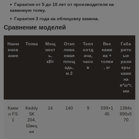
Гарантия от 5 до 10 лет от производителя на
каминную топку.
Гарантия 3 года на облицовку камина.
Сравнение моделей
Наим
Топка
Мощ
Отап
Тепл
Вес
Габа
енов
ност
лива
оотд
ками
ритн
ание
ь,
емая
ача,
на +
ые
кВт
площ
часо
топки
разм
адь,
в
, кг
еры
м 2
ками
на
в*ш*г,
мм
Ками
Keddy
14
140
9
599+1
1384х
н FS
SK
45
890х5
1
204,
70
Швец
ия