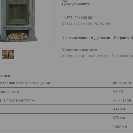
Цену уточняйте
+375 (29) 608-88-11
Заказ только по телефону
Условия оплаты и доставки
График ра
возврат товара в течение 14 дней
по 
стики
отапливаемого помещения
до 70 м.кв
 мощность
9,3 кВт
ача после растопки
5 - 7 часов
900 мм
670 мм
1587 мм