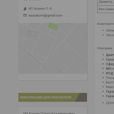
Диаметр
ИП Ананич П. В.
Вес ками
saunakom@gmail.com
Комплект
Обли
Закл
Описание:
Длит
Суха
Сфер
80% 
КПД 
Площ
Быст
Макс
Гара
Гара
ИНФОРМАЦИЯ ДЛЯ ПОКУПАТЕЛЯ
Допо
ИП Ананич Павел Владимирович