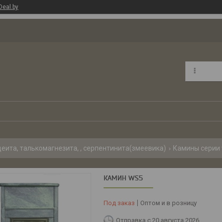
Deal.by
еита, талькомагнезита, , серпентинита(змеевика)
Камины серии
КАМИН WS5
Под заказ
Оптом и в розницу
Отправка с 20 августа 2026