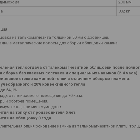
 дымохода
230 мм
на
802 кг
ация
цовка из талькомагнезита толщиной 50 мм с дровницей.
адные металлические полосы для сборки облицовки камина.
ельная теплоотдача от талькомагнезитной облицовки после полного 
я сборка без клеевых составов и специальных навыков (2-4 часа).
ическое стекло каминной топки с отличным обзором пламени.
лучеобразного и 20% конвективного тепла
до 64,1%
адь отапливаемого помещения до 70 кв.м.
рый обогрев помещения.
имум тепла, при минимуме дров.
нтия на топку от производителя 5 лет.
нтия на облицовку 3 года.
лнительная опция:основание камина из талькомагнезитной плиты толщ