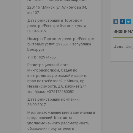
220116 г.Минск, ул.Алибегова 34,
кв.107
Дата регистрации в Торговом
реестре/Реестре бытовых услуг:
03.04.2015
ИНФОРМА
Номер в Торговом реестре/Реестре
бытовых услуг: 237561, Республика
Цена:
Цену
Беларусь
УНП: 192974765
Регистрационный орган:
Мингорисполком, Отдел по
контролю за рекламой и защите
прав потребителей: г.Минск, пр.
Независимости, д.8, кабинет 211
тел./факс: +375172180082
Дата регистрации компании:
26.09.2017
Местонахождение книги замечаний и
предложений: Контакты
уполномоченного рассматривать
обращения покупателей в