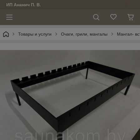
ИП Ананич П. В.
Товары и услуги
Очаги, грили, мангалы
Мангал- в