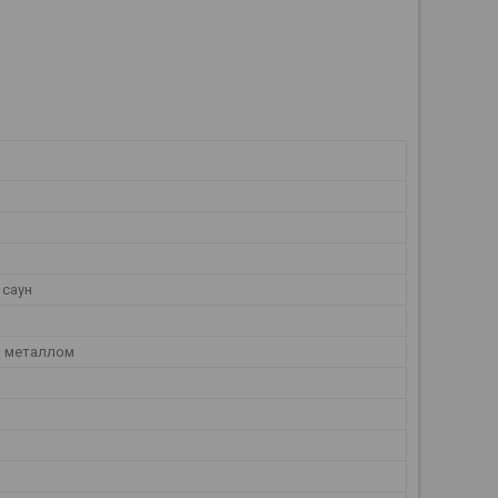
 саун
 металлом