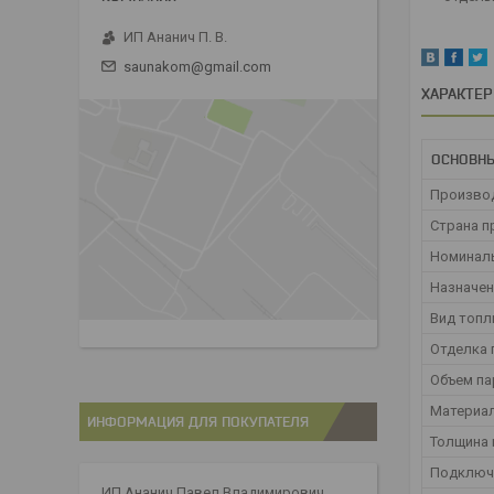
ИП Ананич П. В.
saunakom@gmail.com
ХАРАКТЕ
ОСНОВН
Произво
Страна п
Номинал
Назначен
Вид топл
Отделка 
Объем па
Материа
ИНФОРМАЦИЯ ДЛЯ ПОКУПАТЕЛЯ
Толщина 
Подключ
ИП Ананич Павел Владимирович