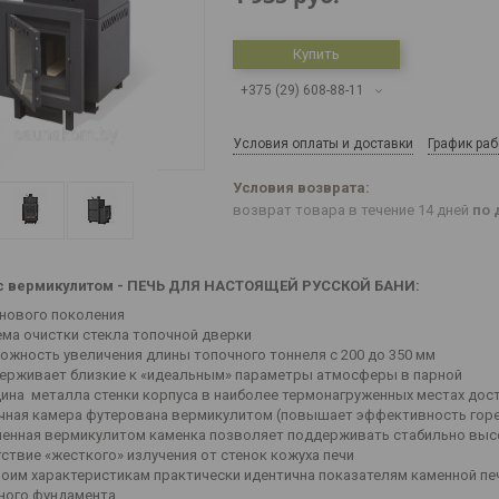
Купить
+375 (29) 608-88-11
Условия оплаты и доставки
График ра
возврат товара в течение 14 дней
по 
с вермикулитом - ПЕЧЬ ДЛЯ НАСТОЯЩЕЙ РУССКОЙ БАНИ:
 нового поколения
ема очистки стекла топочной дверки
ожность увеличения длины топочного тоннеля с 200 до 350 мм
ерживает близкие к «идеальным» параметры атмосферы в парной
ина металла стенки корпуса в наиболее термонагруженных местах дост
чная камера футерована вермикулитом (повышает эффективность горе
ленная вермикулитом каменка позволяет поддерживать стабильно высо
тствие «жесткого» излучения от стенок кожуха печи
воим характеристикам практически идентична показателям каменной печи,
ного фундамента