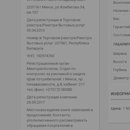
Выносная
220116 г.Минск, ул.Алибегова 34,
Наличие 
кв.107
Вес
Дата регистрации в Торговом
реестре/Реестре бытовых услуг:
Гарантий
03.04.2015
Состоян
Номер в Торговом реестре/Реестре
бытовых услуг: 237561, Республика
ГАБАРИТ
Беларусь
Ширина
УНП: 192974765
Высота
Регистрационный орган:
Мингорисполком, Отдел по
Глубина
контролю за рекламой и защите
Диаметр
прав потребителей: г.Минск, пр.
Независимости, д.8, кабинет 211
тел./факс: +375172180082
ИНФОРМА
Дата регистрации компании:
26.09.2017
Цена:
1 9
Местонахождение книги замечаний и
предложений: Контакты
уполномоченного рассматривать
обращения покупателей в