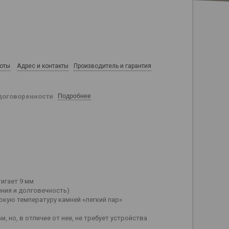
боты
Адрес и контакты
Производитель и гарантия
договоренности
Подробнее
игает 9 мм
ния и долговечность)
кую температуру камней «легкий пар»
 но, в отличие от нее, не требует устройства