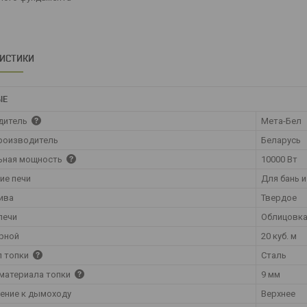
РИСТИКИ
ЫЕ
дитель
Мета-Бел
роизводитель
Беларусь
ьная мощность
10000 Вт
ие печи
Для бань и
ива
Твердое
печи
Облицовка
рной
20 куб. м
л топки
Сталь
материала топки
9 мм
ение к дымоходу
Верхнее