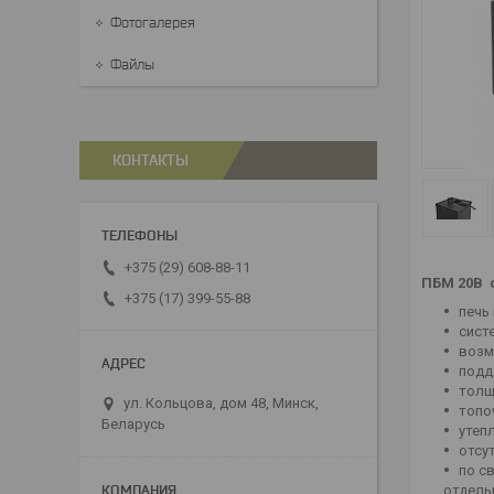
Фотогалерея
Файлы
КОНТАКТЫ
+375 (29) 608-88-11
ПБМ 20В 
+375 (17) 399-55-88
печь
сист
возм
подд
толщ
ул. Кольцова, дом 48, Минск,
топо
Беларусь
утеп
отсу
по с
отдель