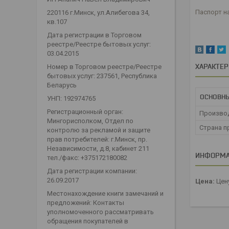
Паспорт на
220116 г.Минск, ул.Алибегова 34,
кв.107
Дата регистрации в Торговом
реестре/Реестре бытовых услуг:
03.04.2015
ХАРАКТЕ
Номер в Торговом реестре/Реестре
бытовых услуг: 237561, Республика
Беларусь
ОСНОВН
УНП: 192974765
Регистрационный орган:
Произво
Мингорисполком, Отдел по
Страна п
контролю за рекламой и защите
прав потребителей: г.Минск, пр.
Независимости, д.8, кабинет 211
ИНФОРМА
тел./факс: +375172180082
Дата регистрации компании:
26.09.2017
Цена:
Цену
Местонахождение книги замечаний и
предложений: Контакты
уполномоченного рассматривать
обращения покупателей в