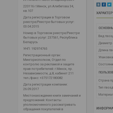
220116 г.Минск, ул.Алибегова 34,
кв.107
ХАРАКТЕ
Дата регистрации в Торговом
реестре/Реестре бытовых услуг:
03.04.2015
ОСНОВН
Номер в Торговом реестре/Реестре
Вид гвоз
бытовых услуг: 237561, Республика
Беларусь
Диаметр 
УНП: 192974765
Длина гв
Регистрационный орган:
Упаковка
Мингорисполком, Отдел по
Состоян
контролю за рекламой и защите
прав потребителей: г.Минск, пр.
ПОЛЬЗОВ
Независимости, д.8, кабинет 211
тел./факс: +375172180082
Страна п
Дата регистрации компании:
Тип гвоз
26.09.2017
Материал
Местонахождение книги замечаний и
предложений: Контакты
уполномоченного рассматривать
ИНФОРМА
обращения покупателей в