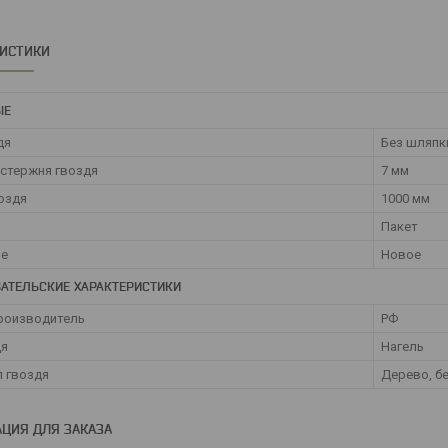
РИСТИКИ
ЫЕ
дя
Без шляпк
стержня гвоздя
7 мм
оздя
1000 мм
Пакет
ие
Новое
АТЕЛЬСКИЕ ХАРАКТЕРИСТИКИ
роизводитель
РФ
дя
Нагель
 гвоздя
Дерево, б
ЦИЯ ДЛЯ ЗАКАЗА