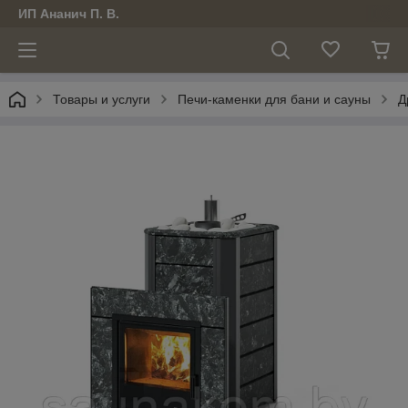
ИП Ананич П. В.
Товары и услуги
Печи-каменки для бани и сауны
Д