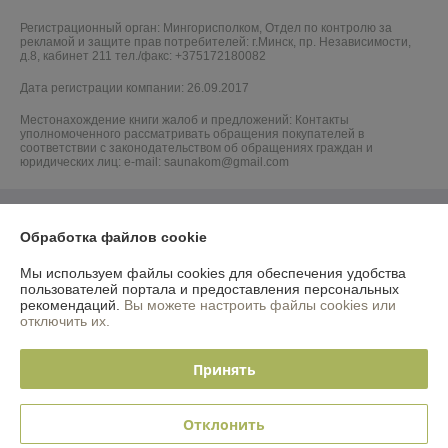
Регистрационный орган: Мингорисполком, Отдел по контролю за
рекламой и защите прав потребителей: г.Минск, пр. Независимости,
д.8, кабинет 211 тел./факс: +375172180082
Дата регистрации компании: 26.09.2017
Местонахождение книги жалоб и предложений: Контакты
уполномоченного рассматривать обращения покупателей в
соответствии с законодательством об обращениях граждан и
юридических лиц: e-mail: saunakom@gmail.com
Обработка файлов cookie
Мы используем файлы cookies для обеспечения удобства
пользователей портала и предоставления персональных
рекомендаций.
Вы можете настроить файлы cookies или
отключить их.
Принять
Отклонить