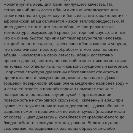
можете купить абаш для бани наилучшего качества. На
сегодняшний день доска абаши активно используется для
строительства и отделки саун и бань из-за его характеристик: ·
африканский абаш отличается низкой теплопроводностью. И
дело даже не в том, что полок абаш не прогревается до
температуры окружающей среды (т.е. горячей сауны), а в том,
что он очень быстро принимает температуру тела человека,
который на него садится; · древесина абаши мягкая и упругая,
что обеспечивают простоту обработки и монтажа полок из
абаша; · несмотря на свою лёгкость, абаши достаточно
прочное дерево, поэтому оно спокойно может использоваться
не только как отделочный, но и как конструкционный материал;
· пористая структура древесины обеспечивает стойкость к
пропитыванию и низкую проницаемость для влаги. Даже с
торцевой поверхности абаши очень медленно набирает воду –
и легко её отдаёт, а поперёк волокон намокает только с
поверхности, оставаясь внутри сухой; · при намокании
поверхность не становится скользкой; · склеенный абаш при
сушке не получает значительных дефектов; · доска абаши не
выделяет смол и практически не имеет сучков (в зависимости
от сорта); · цвет древесины колеблется от кремово-белого до
бледно-жёлтого, текстура мелкая, ровная. Волокна путано-
свилеватые, на радиальных распилах образуются слабо