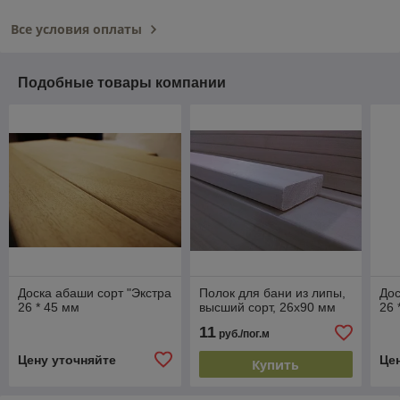
Все условия оплаты
Подобные товары компании
Доска абаши сорт "Экстра
Полок для бани из липы,
Дос
26 * 45 мм
высший сорт, 26x90 мм
26 
11
руб./пог.м
Цену уточняйте
Це
Купить