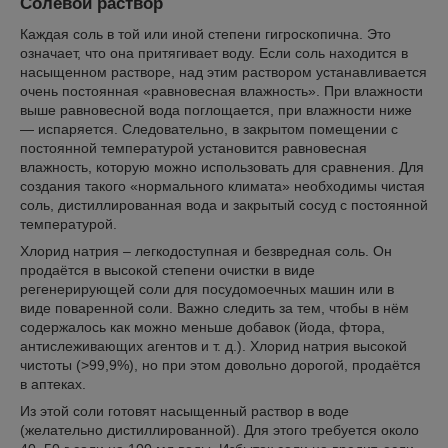
Солевой раствор
Каждая соль в той или иной степени гигроскопична. Это
означает, что она притягивает воду. Если соль находится в
насыщенном растворе, над этим раствором устанавливается
очень постоянная «равновесная влажность». При влажности
выше равновесной вода поглощается, при влажности ниже
— испаряется. Следовательно, в закрытом помещении с
постоянной температурой установится равновесная
влажность, которую можно использовать для сравнения. Для
создания такого «нормального климата» необходимы чистая
соль, дистиллированная вода и закрытый сосуд с постоянной
температурой.
Хлорид натрия – легкодоступная и безвредная соль. Он
продаётся в высокой степени очистки в виде
регенерирующей соли для посудомоечных машин или в
виде поваренной соли. Важно следить за тем, чтобы в нём
содержалось как можно меньше добавок (йода, фтора,
антислеживающих агентов и т. д.). Хлорид натрия высокой
чистоты (>99,9%), но при этом довольно дорогой, продаётся
в аптеках.
Из этой соли готовят насыщенный раствор в воде
(желательно дистиллированной). Для этого требуется около