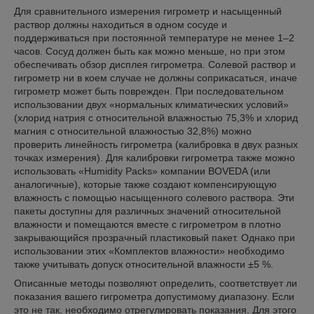
Для сравнительного измерения гигрометр и насыщенный
раствор должны находиться в одном сосуде и
поддерживаться при постоянной температуре не менее 1–2
часов. Сосуд должен быть как можно меньше, но при этом
обеспечивать обзор дисплея гигрометра. Солевой раствор и
гигрометр ни в коем случае не должны соприкасаться, иначе
гигрометр может быть поврежден. При последовательном
использовании двух «нормальных климатических условий»
(хлорид натрия с относительной влажностью 75,3% и хлорид
магния с относительной влажностью 32,8%) можно
проверить линейность гигрометра (калибровка в двух разных
точках измерения). Для калибровки гигрометра также можно
использовать «Humidity Packs» компании BOVEDA (или
аналогичные), которые также создают компенсирующую
влажность с помощью насыщенного солевого раствора. Эти
пакеты доступны для различных значений относительной
влажности и помещаются вместе с гигрометром в плотно
закрывающийся прозрачный пластиковый пакет. Однако при
использовании этих «Комплектов влажности» необходимо
также учитывать допуск относительной влажности ±5 %.
Описанные методы позволяют определить, соответствует ли
показания вашего гигрометра допустимому диапазону. Если
это не так, необходимо отрегулировать показания. Для этого